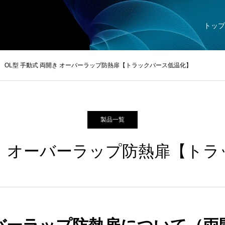
トップ
OL型 手動式 両開き オーバーラップ防熱扉【トラックバース低温化】
製品一覧
開き オーバーラップ防熱扉【ト