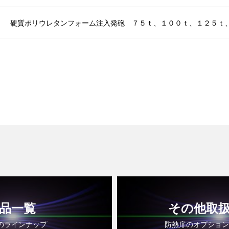
硬質ポリウレタンフォーム注入発砲 ７５ｔ、１００ｔ、１２５ｔ
品一覧
その他取
のラインナップ
防熱扉のオプション