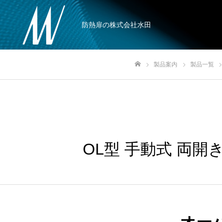
防熱扉の株式会社水田
製品案内
製品一覧
ホーム
OL型 手動式 両