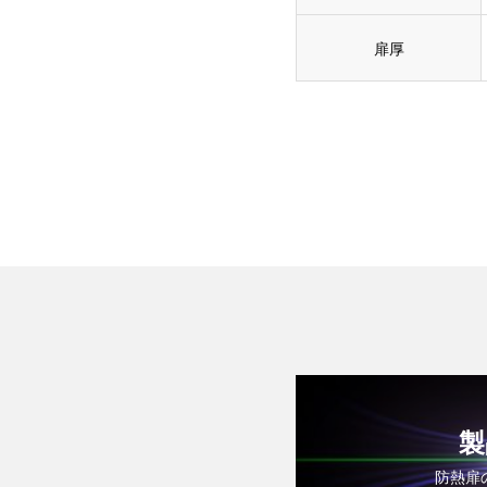
扉厚
製
防熱扉