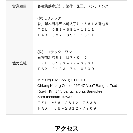
営業種目
各種防熱扉設計、製作、施工、メンテナンス
(株)モリテック
香川県木田郡三木町大字井上３６１８番地５
ＴＥＬ：０８７－８９１－１２１１
ＦＡＸ：０８７－８９１－１３１１
(株)エコテック・ワン
石狩市新港西３丁目７４９－９
協力会社
ＴＥＬ：０１３３－７４－２３３１
ＦＡＸ：０１３３－７４－０６９０
MIZUTA(THAILAND) CO.,LTD.
Chiang Khong Center 19/147 Moo7 Bangna-Trad
Road., Km.17.5 Bangchalong, Bangplee,
Samutprakarn 10540
ＴＥＬ：+６６－２３１２－７８３６
ＦＡＸ：+６６－２３１２－７９０９
アクセス