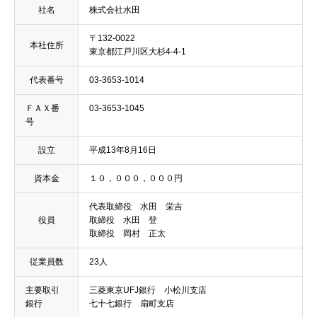
社名
株式会社水田
〒132-0022
本社住所
東京都江戸川区大杉4-4-1
代表番号
03-3653-1014
ＦＡＸ番
03-3653-1045
号
設立
平成13年8月16日
資本金
１０，０００，０００円
代表取締役 水田 栄吉
役員
取締役 水田 登
取締役 岡村 正太
従業員数
23人
主要取引
三菱東京UFJ銀行 小松川支店
銀行
七十七銀行 扇町支店