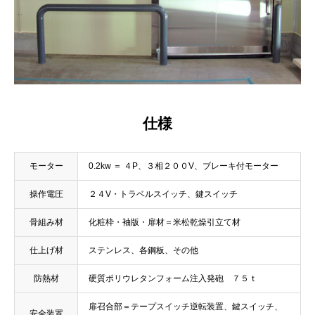
仕様
モーター
0.2kw ＝ ４P、３相２００V、ブレーキ付モーター
操作電圧
２４V・トラベルスイッチ、鍵スイッチ
骨組み材
化粧枠・袖版・扉材＝米松乾燥引立て材
仕上げ材
ステンレス、各鋼板、その他
防熱材
硬質ポリウレタンフォーム注入発砲 ７５ｔ
扉召合部＝テープスイッチ逆転装置、鍵スイッチ、
安全装置