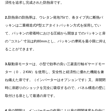
済性を追求し完成された防熱扉です。
2.
防熱扉の防熱厚は、ウレタン発泡75tで、各タイプ共に断熱パ
ッキンは二重構造式P型エアタイトパッキン方式を採用してい
て、パッキンの密着時における圧縮から開放までのパッキンと扉
の ”コスレ” 寸法は約80mmとし、パッキンの摩耗を最小限に抑え
ることができます。
3.
駆動扉モーターは、小型で効率の良い三菱直行軸ギヤードモー
ター（０．２KW）を使用し、安全性と経済性に優れた機能を兼
ね備えた扉です。（インバーターはオプションです）又、扉開閉
時に扉廻りのショックを完全に吸収するので、パネル構造の壁に
取付ける扉として最適の扉です。
4.
扉の開閉は、インバーターの作用により扉の開閉速度を自由に