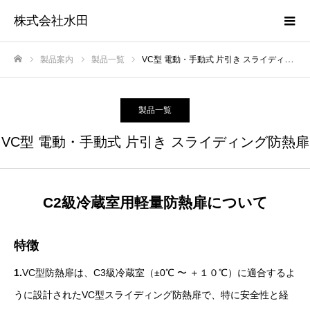
株式会社水田
製品案内
製品一覧
VC型 電動・手動式 片引き スライディング防熱扉
ホーム
製品一覧
VC型 電動・手動式 片引き スライディング防熱扉
C2級冷蔵室用軽量防熱扉について
特徴
1.
VC型防熱扉は、C3級冷蔵室（±0℃ 〜 ＋１０℃）に適合するよ
うに設計されたVC型スライディング防熱扉で、特に安全性と経