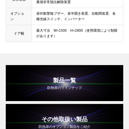
裏側非常脱出解除装置
オプショ
扉作動警報ブザー、扉半開き装置、自動閉装置、各
ン
種光線スイッチ、インバーター
最大寸法 W=1500 H=2800（使用環境により制限
ドア幅
があります）
製品一覧
防熱扉のラインナップ
その他取扱い製品
防熱扉のオプション製品をご紹介