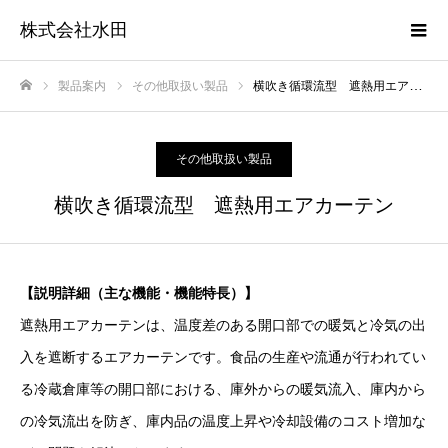
株式会社水田
製品案内
その他取扱い製品
横吹き循環流型 遮熱用エアカーテン
ホーム
その他取扱い製品
横吹き循環流型 遮熱用エアカーテン
【説明詳細（主な機能・機能特長）】
遮熱用エアカーテンは、温度差のある開口部での暖気と冷気の出
入を遮断するエアカーテンです。食品の生産や流通が行われてい
る冷蔵倉庫等の開口部における、庫外からの暖気流入、庫内から
の冷気流出を防ぎ、庫内品の温度上昇や冷却設備のコスト増加な