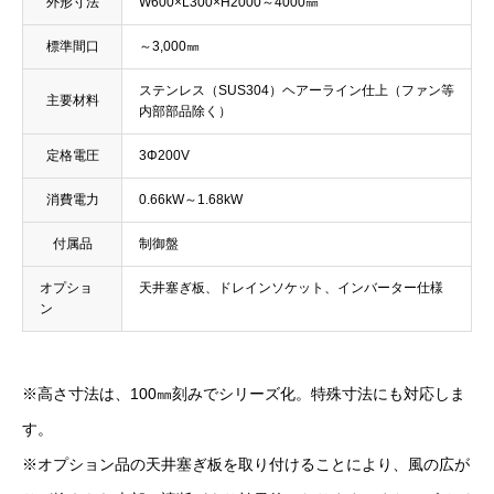
外形寸法
W600×L300×H2000～4000㎜
標準間口
～3,000㎜
ステンレス（SUS304）ヘアーライン仕上（ファン等
主要材料
内部部品除く）
定格電圧
3Φ200V
消費電力
0.66kW～1.68kW
付属品
制御盤
オプショ
天井塞ぎ板、ドレインソケット、インバーター仕様
ン
※高さ寸法は、100㎜刻みでシリーズ化。特殊寸法にも対応しま
す
※オプション品の天井塞ぎ板を取り付けることにより、風の広が