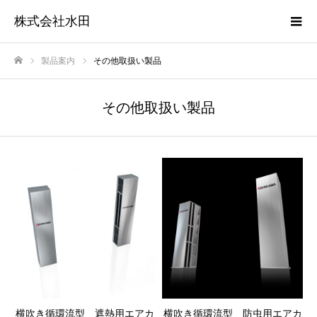
株式会社水田
製品案内
その他取扱い製品
ホーム
その他取扱い製品
横吹き循環流型 遮熱用エアカ
横吹き循環流型 防虫用エアカ